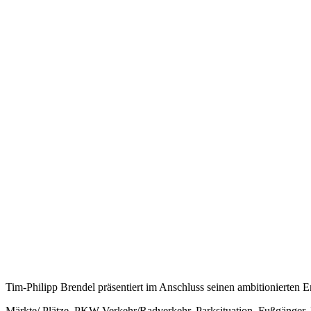
Tim-Philipp Brendel präsentiert im Anschluss seinen ambitionierten 
Märkte/ Plätze, PKW Verkehr/Radverkehr, Parksituation, Fußgänger,