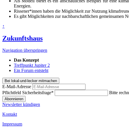
Als Modell bietet es ein anschauliches Beispiel für eine klim
Energien.
Rissener*innen haben die Möglichkeit zur Nutzung klimafreund
Es gibt Möglichkeiten zur nachbarschaftlichen gemeinsamen N
↑
Zukunftshaus
Navigation überspringen
Das Konzept
Treffpunkt Jupiter 2
Ein Forum entsteht
Bei lokal-und-lecker mitmachen
E-Mail-Adresse
Pflichtfeld
Sicherheitsfrage
*
Bitte rechn
Abonnieren
Newsletter kündigen
Kontakt
Impressum