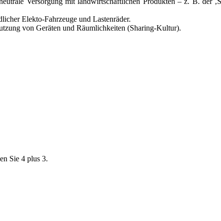
aneutrale Versorgung mit landwirtschaftlichen Produkten – z. B. der 
licher Elekto-Fahrzeuge und Lastenräder.
utzung von Geräten und Räumlichkeiten (Sharing-Kultur).
en Sie 4 plus 3.