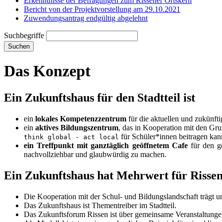
Erkenntnisse der Befragungen zum Rissener Ortskern
Bericht von der Projektvorstellung am 29.10.2021
Zuwendungsantrag endgültig abgelehnt
Suchbegriffe
Suchen
Das Konzept
Ein Zukunftshaus für den Stadtteil ist
ein
lokales Kompetenzzentrum
für die aktuellen und zukünfti
ein
aktives Bildungszentrum
, das in Kooperation mit den G
für Schüler*innen beitragen kan
think global - act local
ein Treffpunkt mit ganztäglich geöffnetem Cafe
für den ge
nachvollziehbar und glaubwürdig zu machen.
Ein Zukunftshaus hat Mehrwert für Risse
Die Kooperation mit der Schul- und Bildungslandschaft trägt un
Das Zukunftshaus ist Thementreiber im Stadtteil.
Das Zukunftsforum Rissen ist über gemeinsame Veranstaltunge