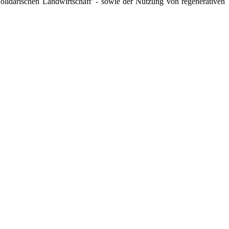
‚Solidarischen Landwirtschaft’ - sowie der Nutzung von regenerativen