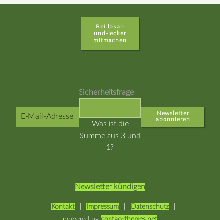
Bei lokal-
und-lecker
mitmachen
↑
Sicherheitsfrage
Abonnieren
Was ist die
Summe aus 3 und
1?
Newsletter kündigen
Kontakt
Impressum
Datenschutz
powered by
contao-themes.net