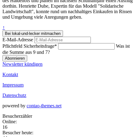
des Haidehofs und planen im nächsten Schulhalbjahr einen Ausflug
dorthin. Henriette Dube, Expertin für das Modell "Solidarische
Landwirtschaft", konnte rund um nachhaltiges Einkaufen in Rissen
und Umgebung viele Anregungen geben.
↑
Bei lokal-und-lecker mitmachen
E-Mail-Adresse
Pflichtfeld
Sicherheitsfrage
*
Was ist
die Summe aus 9 und 7?
Abonnieren
Newsletter kündigen
Kontakt
Impressum
Datenschutz
powered by
contao-themes.net
Besucherzähler
Online:
16
Besucher heute: